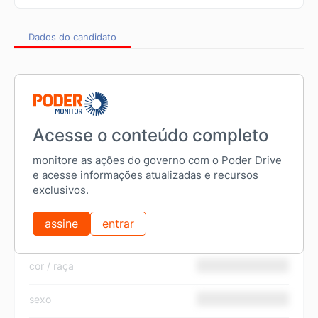
Dados do candidato
dados civis
Acesse o conteúdo completo
nome completo
monitore as ações do governo com o Poder Drive
data de nascimento
e acesse informações atualizadas e recursos
exclusivos.
município de nascimento
assine
entrar
nacionalidade
cor / raça
sexo