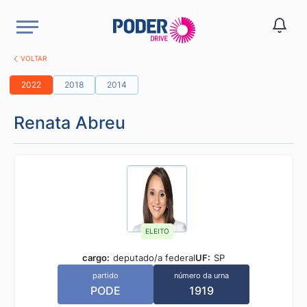
VOLTAR
2022
2018
2014
Renata Abreu
ELEITO
cargo:
deputado/a federal
UF:
SP
partido
número da urna
PODE
1919