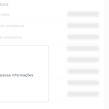
tura
putado
 da candidatura
da candidatura
rna
 urna
artido
acesse informações