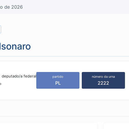
to
de
2026
lsonaro
:
deputado/a federal
partido
número da urna
PL
2222
P