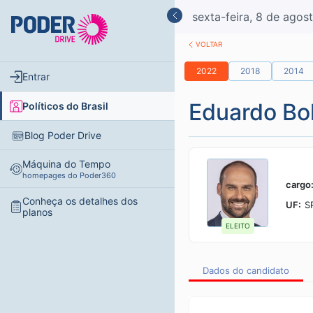
sexta-feira
,
8
de
agos
VOLTAR
2022
2018
2014
Entrar
Eduardo Bo
Políticos do Brasil
Blog Poder Drive
Máquina do Tempo
homepages do Poder360
cargo
Conheça os detalhes dos
UF:
S
planos
ELEITO
Dados do candidato