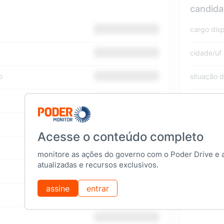
candida
cargo dis
cidade/uf
o
situação 
nome na u
número na
Acesse o conteúdo completo
nome do p
monitore as ações do governo com o Poder Drive e 
atualizadas e recursos exclusivos.
sigla
assine
entrar
coligação